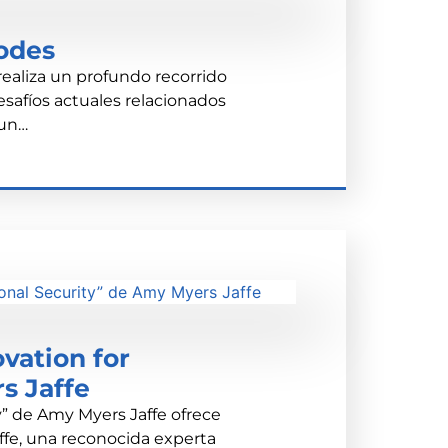
odes
aliza un profundo recorrido
desafíos actuales relacionados
 un…
vation for
s Jaffe
y” de Amy Myers Jaffe ofrece
ffe, una reconocida experta