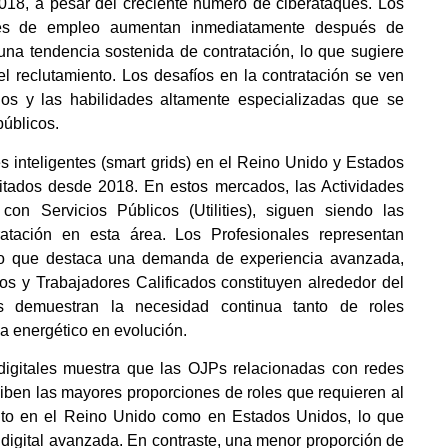
18, a pesar del creciente número de ciberataques. Los
ones de empleo aumentan inmediatamente después de
 una tendencia sostenida de contratación, lo que sugiere
el reclutamiento. Los desafíos en la contratación se ven
os y las habilidades altamente especializadas que se
públicos.
s inteligentes (smart grids) en el Reino Unido y Estados
tados desde 2018. En estos mercados, las Actividades
 con Servicios Públicos (Utilities), siguen siendo las
ratación en esta área. Los Profesionales representan
lo que destaca una demanda de experiencia avanzada,
os y Trabajadores Calificados constituyen alrededor del
s demuestran la necesidad continua tanto de roles
a energético en evolución.
 digitales muestra que las OJPs relacionadas con redes
xhiben las mayores proporciones de roles que requieren al
anto en el Reino Unido como en Estados Unidos, lo que
 digital avanzada. En contraste, una menor proporción de