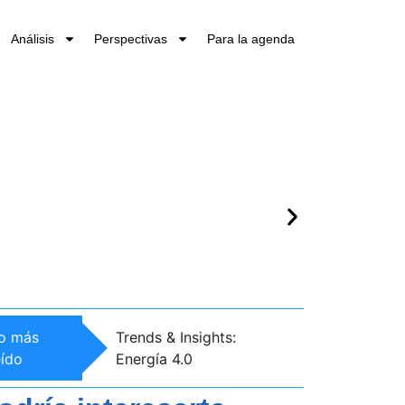
Análisis
Perspectivas
Para la agenda
Trends & Insight
o más
Trends & Insights:
Emprendimiento
eído
Energía 4.0
Innovación