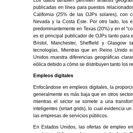
Los datos también permiten análisis geográf
publicadas en línea para puestos relacionado
California (25% de las OJPs solares), con co
Nevada y la Costa Este. Por otro lado, los 
predominantemente en Texas (20%) y en el “co
es el principal publicador de OJPs tanto para
Bristol, Manchester, Sheffield y Glasgow
tecnologías. Mientras que en Reino Unido ex
Unidos muestra diferencias geográficas clara
eólica debido a cómo se distribuyen tanto los r
Empleos digitales
Enfocándose en empleos digitales, la proporc
generalmente es más baja que en otros sectore
mientras el sector se somete a una transfor
inteligentes (smart grids), lo cual evidencia un
las empresas de servicios públicos.
En Estados Unidos, las ofertas de empleo en 