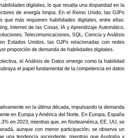
abilidades digitales, lo que resalta una disparidad en la
ectores de energía limpia. En el Reino Unido, las OJPs
s que más requieren habilidades digitales, entre ellas:
ing, Internet de las Cosas, IA y Aprendizaje Automático,
luciones, Telecomunicaciones, SQL, Ciencia y Análisis
, en Estados Unidos, las OJPs relacionadas con redes
ayor proporción de demanda de habilidades digitales.
olectiva, el Análisis de Datos emerge como la habilidad
 subraya el papel fundamental de la competencia en datos
ficativamente en la última década, impulsando la demanda
lmente en Europa y América del Norte. En Europa, España
 0.3% en 2023, mientras que, en Norteamérica, EE. UU. se
anadá, aunque con menor participación, se observa un
ue una tendencia ascendente, mientras que Australia y