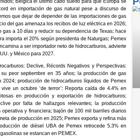
P
nidos; Bélgica el último cabo suelto para que Europa se
ord en importación de gas natural pese a discurso de
enemos que dejar de depender de las importaciones de gas
cio del gas amenaza los recibos de luz eléctrica en 2026;
e gas a 10 días y reducir su dependencia de Texas; hace
ra importa el 20% según presidenta de Naturgas; Pemex
ncamina a ser importador neto de hidrocarburos, advierte
.UU. y México para 2027.
ocarburos: Declive, Récords Negativos y Perspectivas:
 su peor septiembre en 35 años; la producción de gas
2024; producción de hidrocarburos líquidos de Pemex
ive un octubre ‘de terror’: Reporta caída de 4.4% en
itosas en producción y exportación de hidrocarburos;
ive por falta de hallazgos relevantes; la producción
operativa y financiera; bajón de 100 mil barriles diarios
 meta de producción en 2025; Pemex exporta y refina más
 producción de diésel UBA de Pemex retrocede 5.3% en
de gasolinas se estancan en PEMEX.