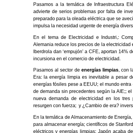
Pasamos a la temática de Infraestructura El
advierte de serios problemas por falta de inve
preparado para la oleada eléctrica que se aveci
impulsa la necesidad urgente de energía diversa 
En el tema de Electricidad e Industri,: Comp
Alemania reduce los precios de la electricidad e
Iberdrola dan ‘empujón’ a CFE, aportan 14% de
incursiona en el comercio de electricidad.
Pasamos al sector de
energías limpias
, con 
Era: la energía limpia es inevitable a pesar 
energías fósiles pese a EEUU; el mundo entra de
de demanda sin precedentes según la AIE;; el c
nueva demanda de electricidad en los tres 
resurgen con fuerza; y ¿Cambio de era? inversi
En la temática de Almacenamiento de Energía, 
para almacenar energía; científicos de Stanford
eléctricos y energías limpias; Japón acaba de