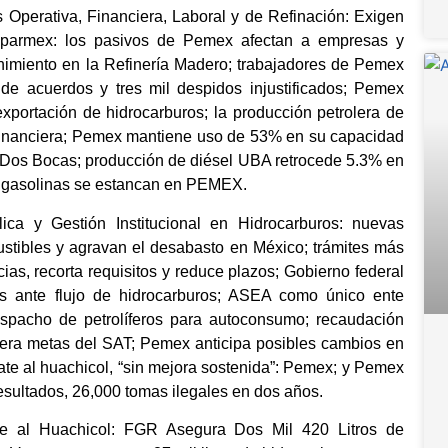
 Operativa, Financiera, Laboral y de Refinación: Exigen
oparmex: los pasivos de Pemex afectan a empresas y
nimiento en la Refinería Madero; trabajadores de Pemex
e acuerdos y tres mil despidos injustificados; Pemex
exportación de hidrocarburos; la producción petrolera de
 financiera; Pemex mantiene uso de 53% en su capacidad
n Dos Bocas; producción de diésel UBA retrocede 5.3% en
de gasolinas se estancan en PEMEX.
ica y Gestión Institucional en Hidrocarburos: nuevas
ustibles y agravan el desabasto en México; trámites más
ias, recorta requisitos y reduce plazos; Gobierno federal
s ante flujo de hidrocarburos; ASEA como único ente
espacho de petrolíferos para autoconsumo; recaudación
upera metas del SAT; Pemex anticipa posibles cambios en
ate al huachicol, “sin mejora sostenida”: Pemex; y Pemex
esultados, 26,000 tomas ilegales en dos años.
te al Huachicol: FGR Asegura Dos Mil 420 Litros de