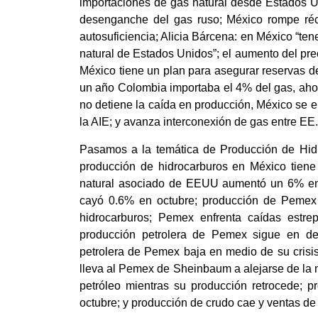
importaciones de gas natural desde Estados U
desenganche del gas ruso; México rompe réc
autosuficiencia; Alicia Bárcena: en México “t
natural de Estados Unidos”; el aumento del pre
México tiene un plan para asegurar reservas d
un año Colombia importaba el 4% del gas, aho
no detiene la caída en producción, México se e
la AIE; y avanza interconexión de gas entre EE
Pasamos a la temática de Producción de Hidr
producción de hidrocarburos en México tiene
natural asociado de EEUU aumentó un 6% en 
cayó 0.6% en octubre; producción de Pemex v
hidrocarburos; Pemex enfrenta caídas estrep
producción petrolera de Pemex sigue en decl
petrolera de Pemex baja en medio de su crisis 
lleva al Pemex de Sheinbaum a alejarse de la
petróleo mientras su producción retrocede;
octubre; y producción de crudo cae y ventas 