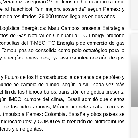
, Veracruz; aseguran 27 mil litros de hidrocarburos como
e al huachicol, “sin mejora sostenida” según Pemex; y
no da resultados: 26,000 tomas ilegales en dos años.
 Logística Energética: Maru Campos presenta Estrategia
Ductos de Gas Natural en Chihuahua; TC Energy propone
consultas del T-MEC; TC Energía pide comercio de gas
; Tamaulipas se consolida como polo estratégico para la
ia y energías renovables; ya avanza interconexión de gas
 y Futuro de los Hidrocarburos: la demanda de petróleo y
 mundo no cambia de rumbo, según la AIE; cada vez más
el fin de los hidrocarburos; transición energética presenta
egún IMCO; cumbre del clima, Brasil admitió que ciertos
uta de los hidrocarburos; México promete acabar con sus
u impulso a Pemex; Colombia, España y otros países se
hidrocarburos; y COP30 evita mención de hidrocarburos
oleros y emergentes.