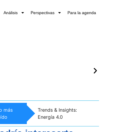
Análisis
Perspectivas
Para la agenda
Trends & Insight
o más
Trends & Insights:
Emprendimiento
eído
Energía 4.0
Innovación