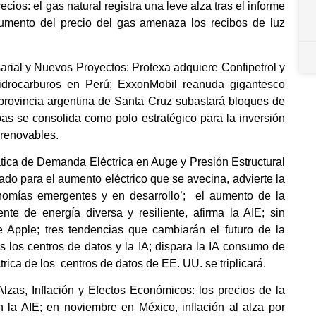
os: el gas natural registra una leve alza tras el informe
aumento del precio del gas amenaza los recibos de luz
arial y Nuevos Proyectos: Protexa adquiere Confipetrol y
hidrocarburos en Perú; ExxonMobil reanuda gigantesco
rovincia argentina de Santa Cruz subastará bloques de
pas se consolida como polo estratégico para la inversión
 renovables.
ática de Demanda Eléctrica en Auge y Presión Estructural
ado para el aumento eléctrico que se avecina, advierte la
onomías emergentes y en desarrollo’;
el aumento de la
te de energía diversa y resiliente, afirma la AIE; sin
 Apple; tres tendencias que cambiarán el futuro de la
as los centros de datos y la IA; dispara la IA consumo de
rica de los centros de datos de EE. UU. se triplicará.
Alzas, Inflación y Efectos Económicos: los precios de la
 la AIE; en noviembre en México, inflación al alza por