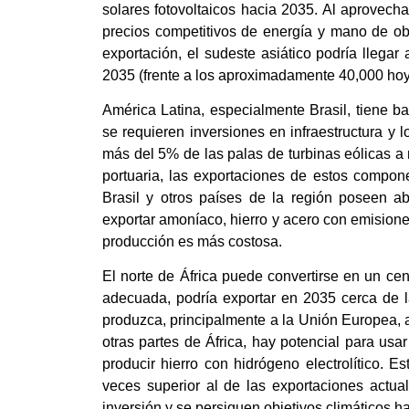
solares fotovoltaicos hacia 2035. Al aprovecha
precios competitivos de energía y mano de ob
exportación, el sudeste asiático podría llegar
2035 (frente a los aproximadamente 40,000 hoy)
América Latina, especialmente Brasil, tiene ba
se requieren inversiones en infraestructura y l
más del 5% de las palas de turbinas eólicas a n
portuaria, las exportaciones de estos compo
Brasil y otros países de la región poseen a
exportar amoníaco, hierro y acero con emisio
producción es más costosa.
El norte de África puede convertirse en un cen
adecuada, podría exportar en 2035 cerca de l
produzca, principalmente a la Unión Europea,
otras partes de África, hay potencial para usa
producir hierro con hidrógeno electrolítico. 
veces superior al de las exportaciones actua
inversión y se persiguen objetivos climáticos h